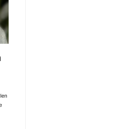
n
llen
e